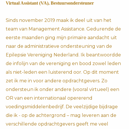
s kan de
Virtual Assistant (VA), Bestuursondersteuner
e niet
oneren.
Sinds november 2019 maak ik deel uit van het
ieken
team van Management Assistance. Gedurende de
ische
eerste maanden ging mijn primaire aandacht uit
s worden
naar de administratieve ondersteuning van de
kt om
Epilepsie Vereniging Nederland. Ik beantwoordde
em
de infolijn van de vereniging en bood zowel leden
tie te
elen over
als niet-leden een luisterend oor. Op dit moment
drag van
zet ik me in voor andere opdrachtgevers. Zo
zoeker op
ondersteun ik onder andere (vooral virtueel) een
site.
OR van een internationaal opererend
ing
voedingsmiddelenbedrijf. De veelzijdige bijdrage
ingcookies
die ik - op de achtergrond – mag leveren aan de
 gebruikt
verschillende opdrachtgevers geeft me veel
oekers te