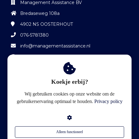
Management Assistance BV
Bredaseweg 108a
4902 NS
OOSTERHOUT
076-5781380
info@managementassistance.nl
KvK nummer: 7025 2173
BTW nummer: NL 8582 158 09 B01
Koekje erbij?
Volg ons op LinkedIn
Wij gebruiken cookies op onze website om de
gebruikerservaring optimaal te houden.
Privacy policy
Alleen functioneel