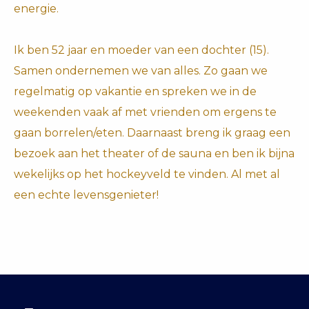
energie.
 op de
e. Hierdoor
 website-
Ik ben 52 jaar en moeder van een dochter (15).
ren
Samen ondernemen we van alles. Zo gaan we
nte
regelmatig op vakantie en spreken we in de
enties
gebaseerd
weekenden vaak af met vrienden om ergens te
 gedrag van
gaan borrelen/eten. Daarnaast breng ik graag een
ezoeker.
bezoek aan het theater of de sauna en ben ik bijna
wekelijks op het hockeyveld te vinden. Al met al
uren
een echte levensgenieter!