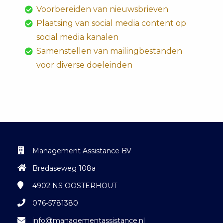
Voorbereiden van nieuwsbrieven
Plaatsing van social media content op
social media kanalen
Samenstellen van mailingbestanden
voor diverse doeleinden
Management Assistance BV
Bredaseweg 108a
4902 NS
OOSTERHOUT
076-5781380
info@managementassistance.nl